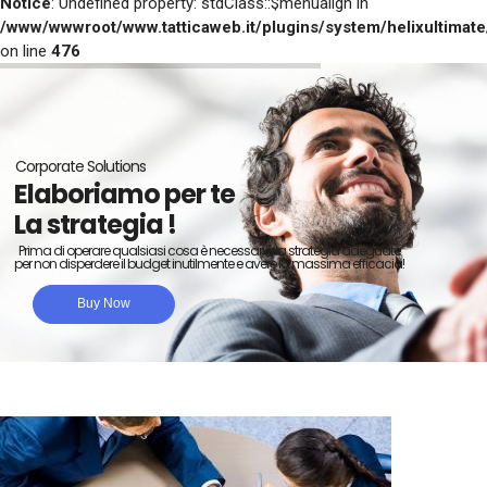
Notice
: Undefined property: stdClass::$menualign in
/www/wwwroot/www.tatticaweb.it/plugins/system/helixultimat
on line
476
Corporate Solutions
Elaboriamo per te
La strategia !
Prima di operare qualsiasi cosa è necessaria la strategia adeguate
per non disperdere il budget inutilmente e avere la massima efficacia!
Buy Now